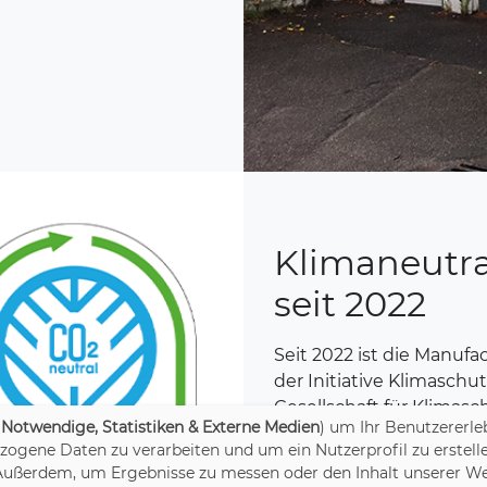
Klimaneutr
seit 2022
Seit 2022 ist die Manufac
der Initiative Klimasch
Gesellschaft für Klimas
(
Notwendige, Statistiken & Externe Medien
) um Ihr Benutzererleb
eine CO
-Bilanz des U
2
gene Daten zu verarbeiten und um ein Nutzerprofil zu erstelle
erstellt. Dabei wurden 
 Außerdem, um Ergebnisse zu messen oder den Inhalt unserer We
ausgewählte Scope-3 Emi