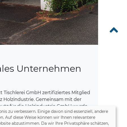
ales Unternehmen
t Tischlerei GmbH zertifiziertes Mitglied
utz Holzindustrie. Gemeinsam mit der
chutz für die Holzindustrie GmbH wurde
nis zu verbessern. Einige davon sind essenziell, andere
nternehmens nach dem GHG Protocol
n. Auf diese Weise können wir Ihnen relevantere
sowohl Scope-1 und Scope-2 als auch
bsite abzustimmen. Da wir Ihre Privatsphäre schätzen,
ssionen betrachtet. Auf Basis der