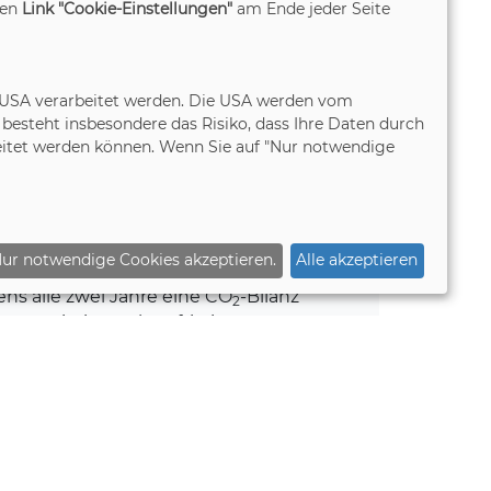
den
Link "Cookie-Einstellungen"
am Ende jeder Seite
önnen Reduktionsmaßnahmen nun
nd umgesetzt werden. Nicht
n wurden durch CO
-Zertifikate aus den
2
 den USA verarbeitet werden. Die USA werden vom
rd MW Sachal Wind Power Project,
esteht insbesondere das Risiko, dass Ihre Daten durch
Verified Carbon Standard (Verra) Maísa
itet werden können. Wenn Sie auf "Nur notwendige
“ ausgeglichen. Somit wirtschaftet das
lanziell klimaneutral.
ur notwendige Cookies akzeptieren.
Alle akzeptieren
an der Initiative verpflichtet sich das
s alle zwei Jahre eine CO
-Bilanz
2
Ihre Emissionen langfristig zu
et die Manufact Tischlerei GmbH einen
Klimaschutz.