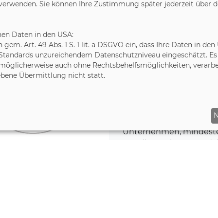
u verwenden. Sie können Ihre Zustimmung später jederzeit über 
umfassenden Bilanz k
zielgerichtet geplant u
vermeidbare Emissione
nen Daten in den USA:
ich gem. Art. 49 Abs. 1 S. 1 lit. a DSGVO ein, dass Ihre Daten in
Projekten „Gold Standa
Standards unzureichendem Datenschutzniveau eingeschätzt. Es b
Jhampir, Pakistan“ und „
möglicherweise auch ohne Rechtsbehelfsmöglichkeiten, verarbe
REDD+ Project, Brasilien
ebene Übermittlung nicht statt.
Unternehmen seit 2022 bi
N
Durch die Mitgliedschaft 
Unternehmen, mindesten
erstellen zu lassen und 
reduzieren. Damit leist
wichtigen Beitrag zum 