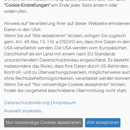
"Cookie-Einstellungen"
am Ende jeder Seite ändern oder
widerrufen.
Hinweis auf Verarbeitung Ihrer auf dieser Webseite erhobenen
Daten in den USA:
Wenn Sie auf "Alle akzeptieren" klicken, willigen Sie zugleich
gem. Art. 49 Abs. 1 S. 1 lit. a DSGVO ein, dass Ihre Daten in den
USA verarbeitet werden. Die USA werden vom Europäischen
Gerichtshof als ein Land mit einem nach EU-Standards
unzureichendem Datenschutzniveau eingeschätzt. Es besteht
insbesondere das Risiko, dass Ihre Daten durch US-Behörden,
Kontroll- und zu Überwachungszwecken, möglicherweise auc
Klimaneutrales Unternehmen seit
ohne Rechtsbehelfsmöglichkeiten, verarbeitet werden können
2022
Wenn Sie auf "Nur notwendige Cookies akzeptieren" klicken,
findet die vorgehend beschriebene Übermittlung nicht statt.
Seit 2022 ist die Winter & Freis GmbH & Co. KG
zertifiziertes Mitglied der Initiative Klimaschutz
Datenschutzerklärung
|
Impressum
Holzindustrie. Gemeinsam mit der Gesellschaft
Auswahl anpassen
...
für Klimaschutz für die Holzindustrie GmbH
Nur notwendige Cookies akzeptieren.
Alle akzeptieren
wurde eine CO
-Bilanz des Unternehmens nach
2