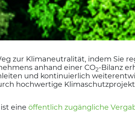
eg zur Klimaneutralität, indem Sie r
rnehmens anhand einer CO
-Bilanz e
2
iten und kontinuierlich weiterentwi
rch hochwertige Klimaschutzprojek
 ist eine
öffentlich zugängliche Verg